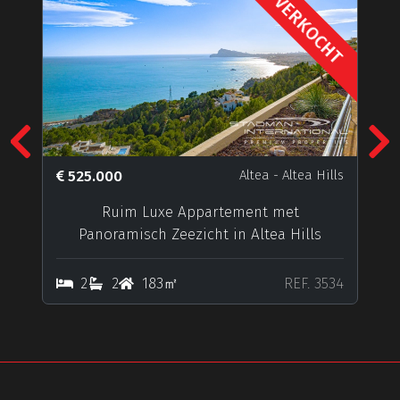
VERKOCHT
Previous
N
525.000
Altea
- Altea Hills
Ruim Luxe Appartement met
Panoramisch Zeezicht in Altea Hills
2
2
183㎡
REF. 3534