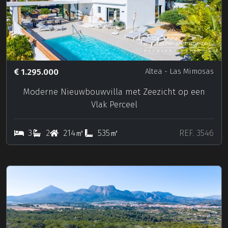
1.295.000
Altea
- Las Mimosas
Moderne Nieuwbouwvilla met Zeezicht op een
Vlak Perceel
3
2
214㎡
535㎡
REF. 3546