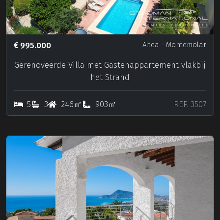
995.000
Altea
- Montemolar
Gerenoveerde Villa met Gastenappartement vlakbij
het Strand
5
3
246㎡
903㎡
REF. 3507