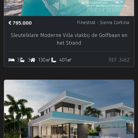
795.000
Finestrat
- Sierra Cortina
Sleutelklare Moderne Villa vlakbij de Golfbaan en
het Strand
3
3
130㎡
401㎡
REF. 3462