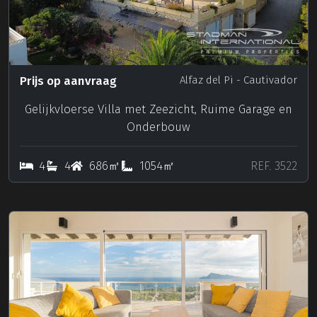
Prijs op aanvraag
Alfaz del Pi
- Cautivador
Gelijkvloerse Villa met Zeezicht, Ruime Garage en
Onderbouw
4
4
686㎡
1054㎡
REF. 3522