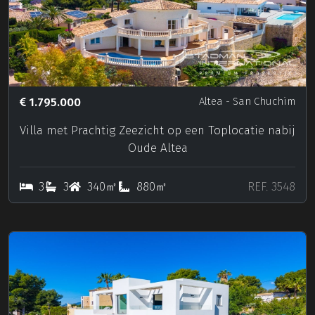
1.795.000
Altea
- San Chuchim
Villa met Prachtig Zeezicht op een Toplocatie nabij
Oude Altea
3
3
340㎡
880㎡
REF. 3548