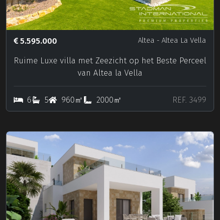
5.595.000
Altea
- Altea La Vella
Ruime Luxe villa met Zeezicht op het Beste Perceel
van Altea la Vella
6
5
960㎡
2000㎡
REF. 3499