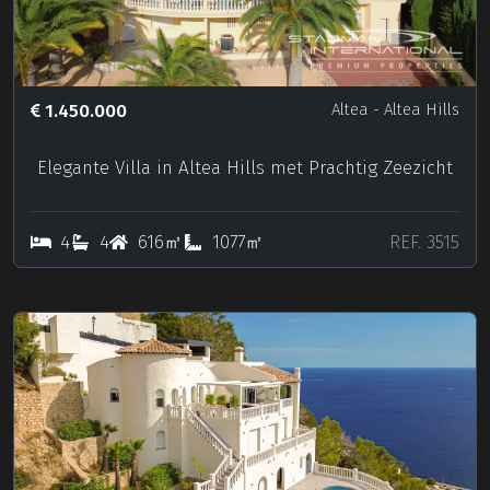
1.450.000
Altea
- Altea Hills
Elegante Villa in Altea Hills met Prachtig Zeezicht
4
4
616㎡
1077㎡
REF. 3515