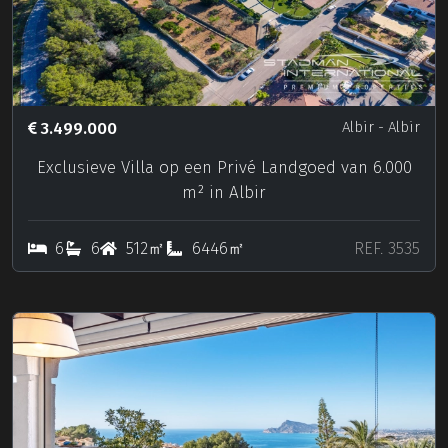
3.499.000
Albir
- Albir
Exclusieve Villa op een Privé Landgoed van 6.000
m² in Albir
6
6
512㎡
6446㎡
REF. 3535