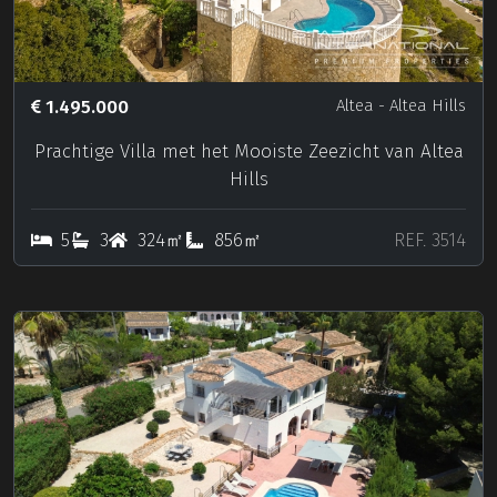
1.495.000
Altea
- Altea Hills
Prachtige Villa met het Mooiste Zeezicht van Altea
Hills
5
3
324㎡
856㎡
REF. 3514