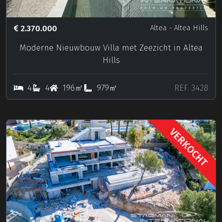
2.370.000
Altea
- Altea Hills
Moderne Nieuwbouw Villa met Zeezicht in Altea
Hills
4
4
196㎡
979㎡
REF. 3428
VERKOCHT