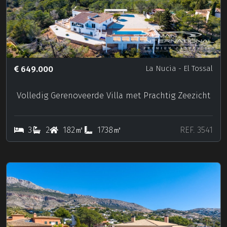
649.000
La Nucia
- El Tossal
Volledig Gerenoveerde Villa met Prachtig Zeezicht
3
2
182㎡
1738㎡
REF. 3541