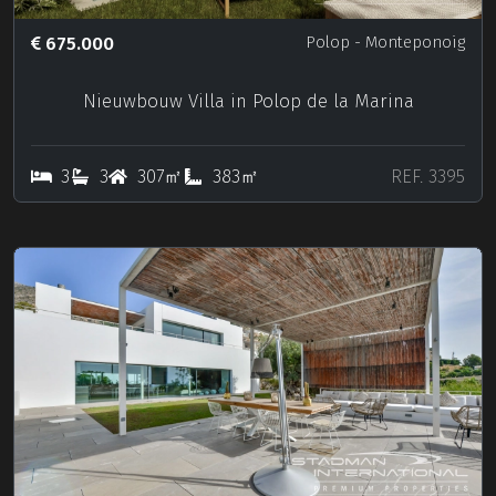
675.000
Polop
- Monteponoig
Nieuwbouw Villa in Polop de la Marina
3
3
307㎡
383㎡
REF. 3395