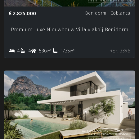
2.825.000
Benidorm
- Coblanca
Premium Luxe Nieuwbouw Villa vlakbij Benidorm
4
4
536㎡
1735㎡
REF. 3398