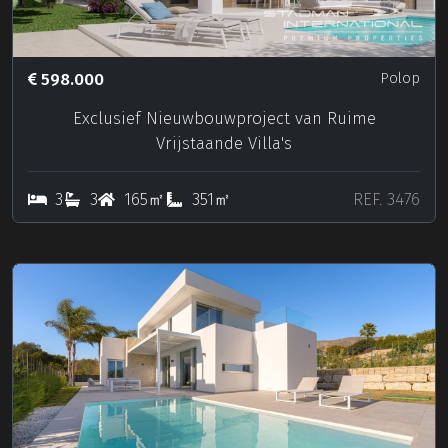
598.000
Polop
Exclusief Nieuwbouwproject van Ruime
Vrijstaande Villa's
3
3
165㎡
351㎡
REF. 3476