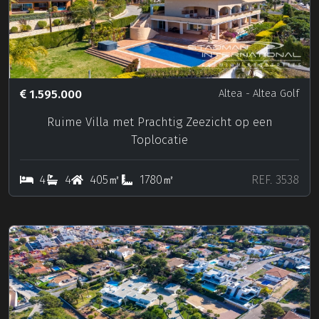
1.595.000
Altea
- Altea Golf
Ruime Villa met Prachtig Zeezicht op een
Toplocatie
4
4
405㎡
1780㎡
REF. 3538