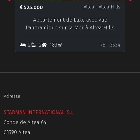
Previous
N
525.000
Altea
- Altea Hills
Appartement de Luxe avec Vue
Panoramique sur la Mer à Altea Hills
2
2
183㎡
REF. 3534
Adresse
STADMAN INTERNATIONAL, S.L
Conde de Altea 64
03590 Altea