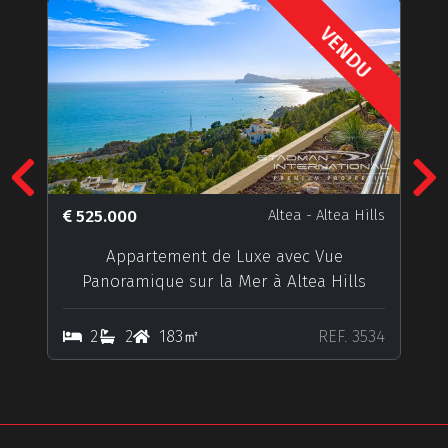
VENDU
Previous
N
525.000
Altea
- Altea Hills
Appartement de Luxe avec Vue
Panoramique sur la Mer à Altea Hills
2
2
183㎡
REF. 3534