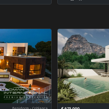
Benidorm
- Coblanca
675.000