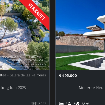
VERKAUFT
ltea
- Galera de las Palmeras
495.000
llung Juni 2025
Moderne Neuba
REF. 3427
2
3
78㎡