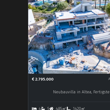
2.795.000
A
Neubauvilla in Altea, Fertigste
4
5
485㎡
1420㎡