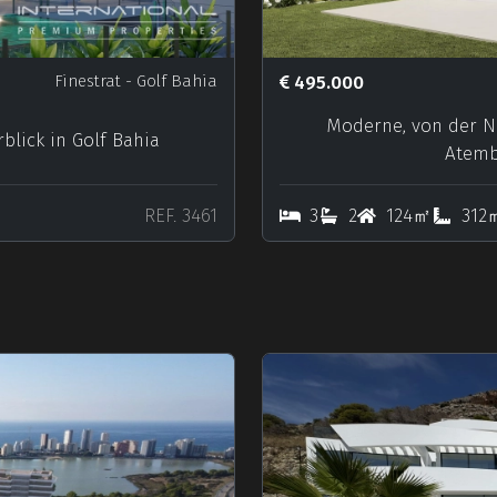
Finestrat
- Golf Bahia
495.000
Moderne, von der Na
lick in Golf Bahia
Atemb
REF. 3461
3
2
124㎡
312