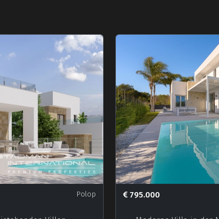
Polop
795.000