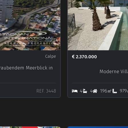
Calpe
2.370.000
raubendem Meerblick in
Moderne Villa
REF. 3448
4
4
196㎡
97