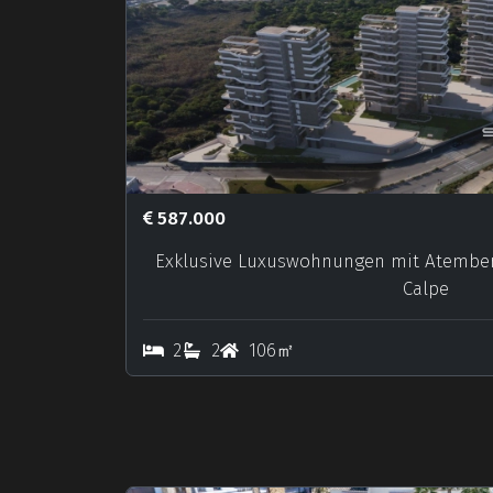
587.000
Exklusive Luxuswohnungen mit Atembe
Calpe
2
2
106㎡