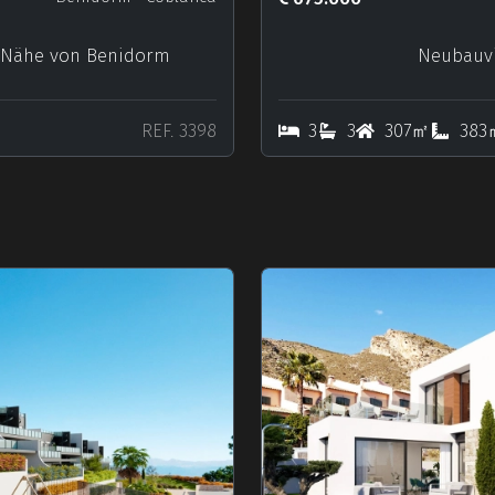
 Nähe von Benidorm
Neubauvi
REF. 3398
3
3
307㎡
383