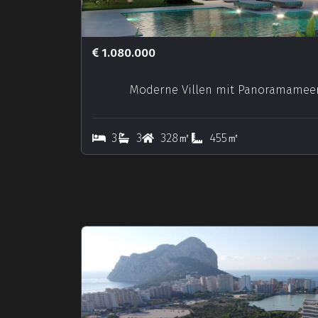
1.080.000
Moderne Villen mit Panoramameerb
3
3
328㎡
455㎡