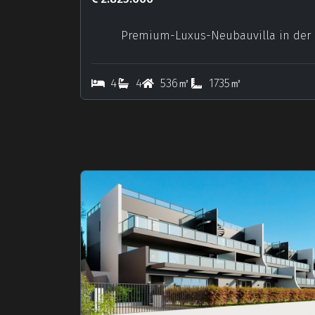
Premium-Luxus-Neubauvilla in der
4
4
536㎡
1735㎡