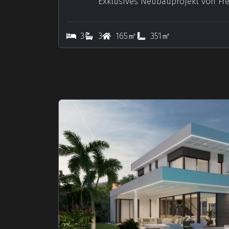
Exklusives Neubauprojekt von Fre
3
3
165㎡
351㎡