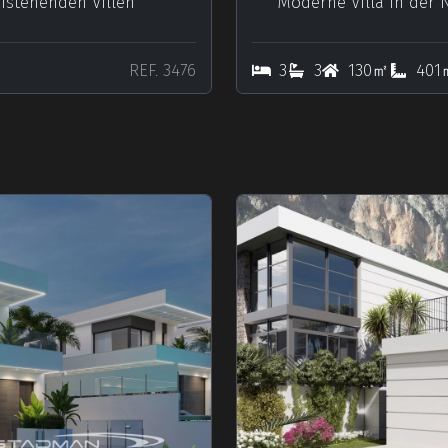
istehenden Villen
Moderne Villa in der 
REF. 3476
3
3
130㎡
401