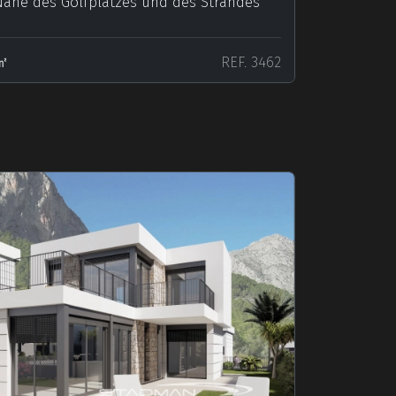
Nähe des Golfplatzes und des Strandes
㎡
REF. 3462