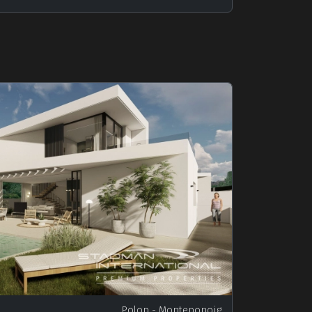
Polop
- Monteponoig