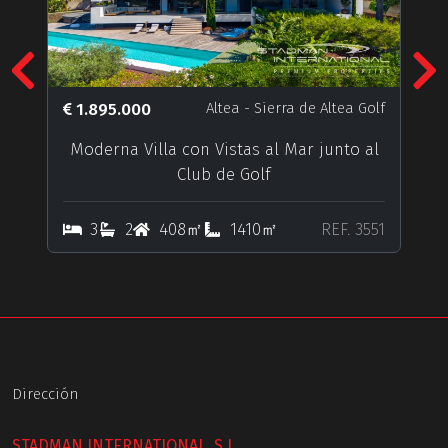
Previous
N
1.895.000
Altea
- Sierra de Altea Golf
Moderna Villa con Vistas al Mar junto al
Club de Golf
3
2
408㎡
1410㎡
REF. 3551
Dirección
STADMAN INTERNATIONAL, S.L